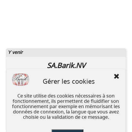
Y venir
SA.Barik.NV
Drenkplaatsstraat 10,
Gérer les cookies
1800 Vilvoorde, Belgique
TEL. +32 (0) 2 460 51 41
Ce site utilise des cookies nécessaires à son
Copyright © BARIK.BE -
Conditions générales de
fonctionnement, ils permettent de fluidifier son
vente
fonctionnement par exemple en mémorisant les
Les informations et les prix mentionnés sur
données de connexion, la langue que vous avez
www.barik.be sont donnés à titre strictement
choisie ou la validation de ce message.
indicatif et sont susceptibles de modifications.