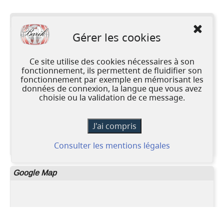
Y venir
Gérer les cookies
SA.Barik.NV
Drenkplaatsstraat 10,
Ce site utilise des cookies nécessaires à son
1800 Vilvoorde, Belgique
fonctionnement, ils permettent de fluidifier son
TEL. +32 (0) 2 460 51 41
fonctionnement par exemple en mémorisant les
données de connexion, la langue que vous avez
Copyright © BARIK.BE -
Conditions générales de
choisie ou la validation de ce message.
vente
Les informations et les prix mentionnés sur
www.barik.be sont donnés à titre strictement
indicatif et sont susceptibles de modifications.
Consulter les mentions légales
Google Map